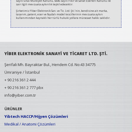
sayılı Sınai Mülkiyet Kanunu, 5846 sayılı Fikir ve Sanat Eserleri Kanunu ile
sair ilgili mevzuata aykırılık teşkil edecektir.
Şirketimiz Yiber Elektronik San. ve Tic. Ltd. Şti.’nin, kendisine ait marka,
tasarım, patent, eser ve faydalı model tescillerinin mevzuata aykırı
kullanımından kaynaklı her türlü hukuki yollara müracaat hakkı saklıdır.
YİBER ELEKTRONİK SANAYİ VE TİCARET LTD. ŞTİ.
Şerifali Mh. Bayraktar Bul., Hendem Cd. No:43 34775
Ümraniye / İstanbul
+ 90 216 361 2 444
+ 90 216 361 2 777 pbx
info@yiber.com.tr
ÜRÜNLER
Yibtech HACCP/Hijyen Çözümleri
Medikal / Anatomi Çözümleri