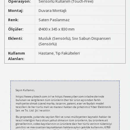
Operasyon:
Sensorlü Kullanım (Touch-Free)
Montaj:
Duvara Montajlı
Renk:
Saten Paslanmaz
Ölçüler:
Ø400 x 345 x 830 mm
Eklenti:
Musluk (Sensörlü), Sıvı Sabun Dispanseri
(Sensörlü)
Kullanım
Hastane, Tıp Fakülteleri
Alanları:
2021-
03-
Sayın Kullanıcı,
09
https://www.yibtech.com.tr/ ve https://www.yiber.com.tr/adreslerinde
bulunan ve sergilenen tüm ürünlerin (her bir ürün açısından farklı
mahiyette olmak üzere) marka, tasarım, patent, eser ve faydalı model
tescilleri ile her türlü mali ve manevi hakları da şirketimiz Yiber Elektronik
San. ve Tic. Ltd. Şti.’ne aittir.
Bu çerçevede, yukarıda sayılan fikri ve sınai mülkiyetten kaynaklı haklar ile
tescil niteliğini haiz olsun yahut olmasın tüm ürünlerin, bu ürünlere ait
görsellerinin, video kayıtlarının vs ürünlere dair her türlü verinin tüketiciyi
yanıltıcı ve mevzuattan kaynaklanan haklara aykırı şekilde kullanımı, 6769