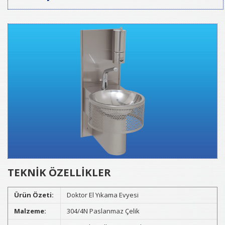
TEKNİK ÖZELLİKLER
Ürün Özeti:
Doktor El Yıkama Evyesi
Malzeme:
304/4N Paslanmaz Çelik