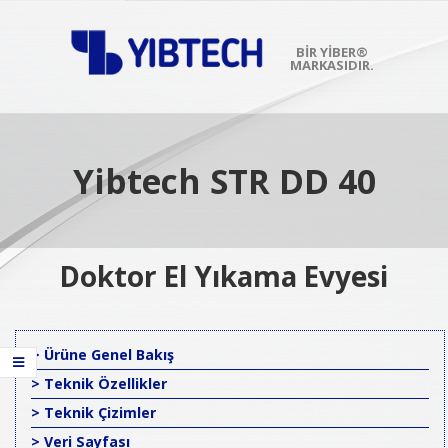
Skip
to
content
BIR YİBER®
MARKASIDIR.
Primary
Navigation
Menu
Yibtech STR DD 40
Doktor El Yıkama Evyesi
> Ürüne Genel Bakış
> Teknik Özellikler
> Teknik Çizimler
> Veri Sayfası