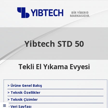
Skip
to
content
BIR YİBER®
MARKASIDIR.
Primary
Navigation
Menu
Yibtech STD 50
Tekli El Yıkama Evyesi
> Ürüne Genel Bakış
> Teknik Özellikler
> Teknik Çizimler
> Veri Sayfası