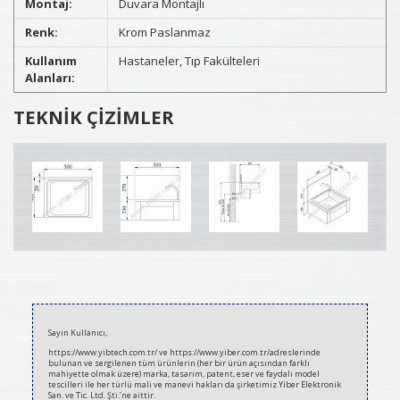
Montaj:
Duvara Montajlı
Renk:
Krom Paslanmaz
Kullanım
Hastaneler, Tıp Fakülteleri
Alanları:
TEKNİK ÇİZİMLER
2021-
03-
Sayın Kullanıcı,
07
https://www.yibtech.com.tr/ ve https://www.yiber.com.tr/adreslerinde
bulunan ve sergilenen tüm ürünlerin (her bir ürün açısından farklı
mahiyette olmak üzere) marka, tasarım, patent, eser ve faydalı model
tescilleri ile her türlü mali ve manevi hakları da şirketimiz Yiber Elektronik
San. ve Tic. Ltd. Şti.’ne aittir.