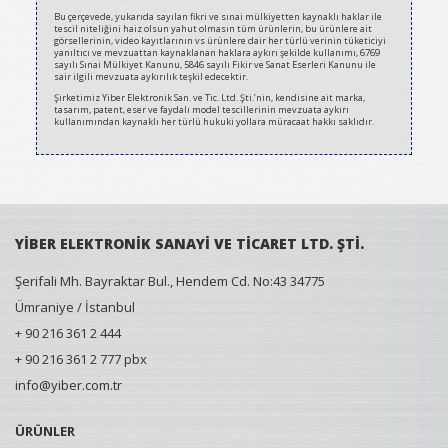
Bu çerçevede, yukarıda sayılan fikri ve sınai mülkiyetten kaynaklı haklar ile
tescil niteliğini haiz olsun yahut olmasın tüm ürünlerin, bu ürünlere ait
görsellerinin, video kayıtlarının vs ürünlere dair her türlü verinin tüketiciyi
yanıltıcı ve mevzuattan kaynaklanan haklara aykırı şekilde kullanımı, 6769
sayılı Sınai Mülkiyet Kanunu, 5846 sayılı Fikir ve Sanat Eserleri Kanunu ile
sair ilgili mevzuata aykırılık teşkil edecektir.
Şirketimiz Yiber Elektronik San. ve Tic. Ltd. Şti.’nin, kendisine ait marka,
tasarım, patent, eser ve faydalı model tescillerinin mevzuata aykırı
kullanımından kaynaklı her türlü hukuki yollara müracaat hakkı saklıdır.
YİBER ELEKTRONİK SANAYİ VE TİCARET LTD. ŞTİ.
Şerifali Mh. Bayraktar Bul., Hendem Cd. No:43 34775
Ümraniye / İstanbul
+ 90 216 361 2 444
+ 90 216 361 2 777 pbx
info@yiber.com.tr
ÜRÜNLER