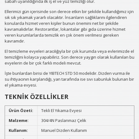
sabah uyanıldığında ilk iş el ve yüz temizliği olur.
Ellerimizi gün içerisinde son derece etkin bir şekilde kullandığımız için
sık sık yıkamak yararlı olacaktır. İnsanların sağlıklarını ilgilendiren
konularda hizmet veren kişiler bunun önemini net bir şekilde
kavramalıdırlar. Restorantlar, lokantalar gibi gıda üzerine hizmet
veren kurumlarlarda temizlik en çok önem verilmesi gereken
kavramdır.
El temizleme evyeleri aracılığıyla bir çok kurumda veya evlerimizde el
temizliğini kolayca yapabiliriz. Son derece yaygın olarak kullanılan bu
evyelerin de bir çok farklı modeli mevcut.
İşte bunlardan birisi de YIBTECH
STD 50
modelidir. Dizden vurma ile
su ihtiyacının karşılandığı, yan tarafında ise sıvı sabunluk bulunan bir
el yıkama evyesi.
TEKNİK ÖZELLİKLER
Ürün Özeti:
Tekli El Yıkama Evyesi
Malzeme:
304/4N Paslanmaz Çelik
Kullanım:
Manuel Dizden Kullanım