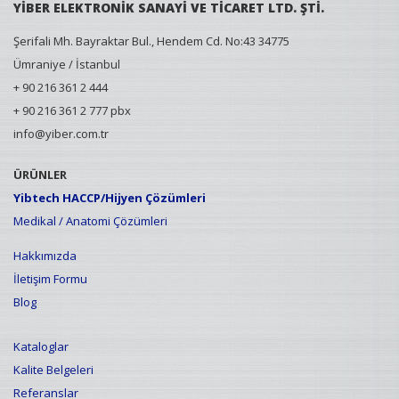
YİBER ELEKTRONİK SANAYİ VE TİCARET LTD. ŞTİ.
Şerifali Mh. Bayraktar Bul., Hendem Cd. No:43 34775
Ümraniye / İstanbul
+ 90 216 361 2 444
+ 90 216 361 2 777 pbx
info@yiber.com.tr
ÜRÜNLER
Yibtech HACCP/Hijyen Çözümleri
Medikal / Anatomi Çözümleri
Hakkımızda
İletişim Formu
Blog
Kataloglar
Kalite Belgeleri
Referanslar