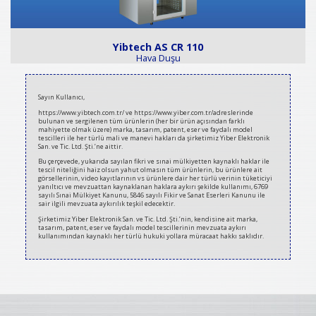
Yibtech AS CR 110
Hava Duşu
Sayın Kullanıcı,
https://www.yibtech.com.tr/ ve https://www.yiber.com.tr/adreslerinde
bulunan ve sergilenen tüm ürünlerin (her bir ürün açısından farklı
mahiyette olmak üzere) marka, tasarım, patent, eser ve faydalı model
tescilleri ile her türlü mali ve manevi hakları da şirketimiz Yiber Elektronik
San. ve Tic. Ltd. Şti.’ne aittir.
Bu çerçevede, yukarıda sayılan fikri ve sınai mülkiyetten kaynaklı haklar ile
tescil niteliğini haiz olsun yahut olmasın tüm ürünlerin, bu ürünlere ait
görsellerinin, video kayıtlarının vs ürünlere dair her türlü verinin tüketiciyi
yanıltıcı ve mevzuattan kaynaklanan haklara aykırı şekilde kullanımı, 6769
sayılı Sınai Mülkiyet Kanunu, 5846 sayılı Fikir ve Sanat Eserleri Kanunu ile
sair ilgili mevzuata aykırılık teşkil edecektir.
Şirketimiz Yiber Elektronik San. ve Tic. Ltd. Şti.’nin, kendisine ait marka,
tasarım, patent, eser ve faydalı model tescillerinin mevzuata aykırı
kullanımından kaynaklı her türlü hukuki yollara müracaat hakkı saklıdır.