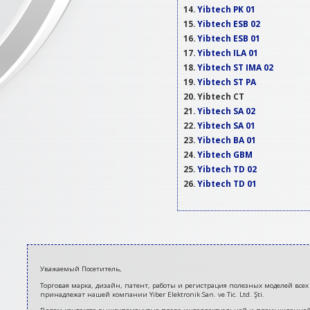
Yibtech PK 01
Yibtech ESB 02
Yibtech ESB 01
Yibtech ILA 01
Yibtech ST IMA 02
Yibtech ST PA
Yibtech CT
Yibtech SA 02
Yibtech SA 01
Yibtech BA 01
Yibtech GBM
Yibtech TD 02
Yibtech TD 01
2021-
Уважаемый Посетитель,
06-
Торговая марка, дизайн, патент, работы и регистрация полезных моделей всех 
28
принадлежат нашей компании Yiber Elektronik San. ve Tic. Ltd. Şti.