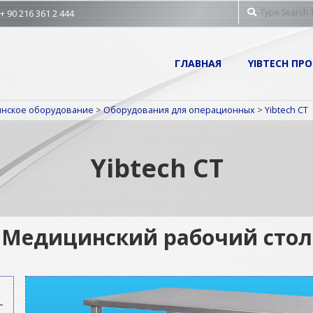
Search
 90 216 361 2 444
Primary
ГЛАВНАЯ
YIBTECH ПР
Navigation
Menu
инское оборудование
>
Оборудования для операционных
>
Yibtech CT
Yibtech CT
Медицинский рабочий стол