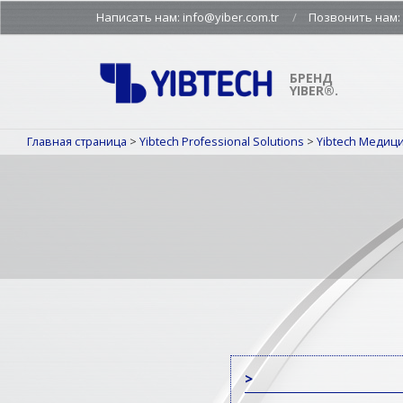
Skip
Написать нам: info@yiber.com.tr
Позвонить нам: +
to
content
БРЕНД
YIBER®.
Главная страница
>
Yibtech Professional Solutions
>
Yibtech Медиц
>