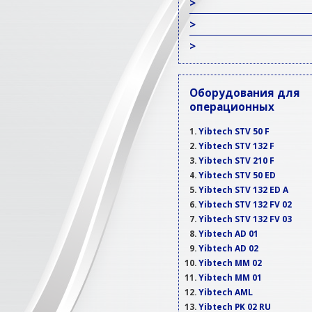
>
>
>
Оборудования для
операционных
Yibtech STV 50 F
Yibtech STV 132 F
Yibtech STV 210 F
Yibtech STV 50 ED
Yibtech STV 132 ED A
Yibtech STV 132 FV 02
Yibtech STV 132 FV 03
Yibtech AD 01
Yibtech AD 02
Yibtech MM 02
Yibtech MM 01
Yibtech AML
Yibtech PK 02 RU