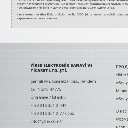
В этом контексте вышеупомянутые права интеллектуальной и промышленной соб
вводят потребителя в заблуждение и противоречат возникающим правам в соо
произведениях № 5846 и другого соответствующего законодательства.
Наша компания Yiber Elektronik San. ve Tic. ООО Şti. оставляет за собой пра
нарушение законодательства.
YİBER ELEKTRONİK SANAYİ VE
ПРОД
TİCARET LTD. ŞTİ.
Yibte
Şerifali Mh. Bayraktar Bul., Hendem
обору
Cd. No:43 34775
Медиц
Ümraniye / İstanbul
обору
+ 90 216 361 2 444
О нас
+ 90 216 361 2 777 pbx
Форма
info@yiber.com.tr
Блог