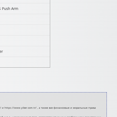
.S Push Arm
er
 и https://www.yiber.com.tr/ , а также все финансовые и моральные права