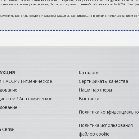
ственности и использование всех продуктов, изображений этих продуктов, видеозаписей
тветствии с законодательством, Законом о промышленной собственности № 6769. Это буд
во применять все виды средств правовой защиты, возникающие в связи с использованием ее
УКЦИЯ
Каталоги
ch HACCP / Гигиеническое
Сертификаты качества
дование
Наши партнеры
инское / Анатомическое
Выставки
дование
Политика конфиденциально
Политика использования
 Связи
файлов cookie