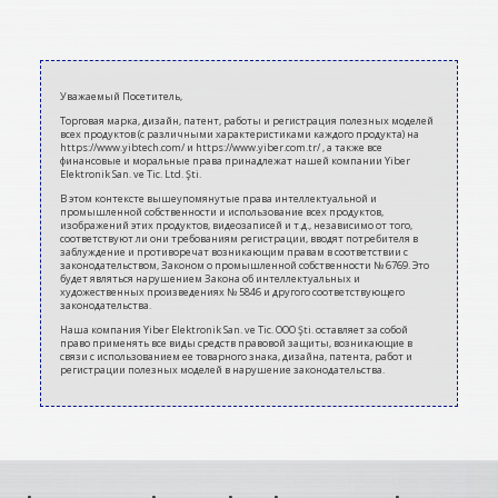
2020-
07-
Уважаемый Посетитель,
10
Торговая марка, дизайн, патент, работы и регистрация полезных моделей
всех продуктов (с различными характеристиками каждого продукта) на
https://www.yibtech.com/ и https://www.yiber.com.tr/ , а также все
финансовые и моральные права принадлежат нашей компании Yiber
Elektronik San. ve Tic. Ltd. Şti.
В этом контексте вышеупомянутые права интеллектуальной и
промышленной собственности и использование всех продуктов,
изображений этих продуктов, видеозаписей и т.д., независимо от того,
соответствуют ли они требованиям регистрации, вводят потребителя в
заблуждение и противоречат возникающим правам в соответствии с
законодательством, Законом о промышленной собственности № 6769. Это
будет являться нарушением Закона об интеллектуальных и
художественных произведениях № 5846 и другого соответствующего
законодательства.
Наша компания Yiber Elektronik San. ve Tic. ООО Şti. оставляет за собой
право применять все виды средств правовой защиты, возникающие в
связи с использованием ее товарного знака, дизайна, патента, работ и
регистрации полезных моделей в нарушение законодательства.