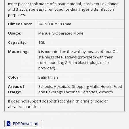
Inner plastic tank made of plastic material, it prevents oxidation
and that can be easily removed for cleaning and disinfection
purposes.
Dimensions:
240 x 110 x 133 mm
Usage:
Manually-Operated Model
Capacity:
1.5L
Mounting:
It is mounted on the wall by means of four Ø4
stainless steel screws (provided) with their
corresponding Ø 6mm plastic plugs (also
provided).
Color:
Satin finish
Areas of
Schools, Hospitals, Shopping Malls, Hotels, Food
Usage:
and Beverage Factories, Factories, Airports
It does not support soaps that contain chlorine or solid or
abrasive particles.
PDF Download