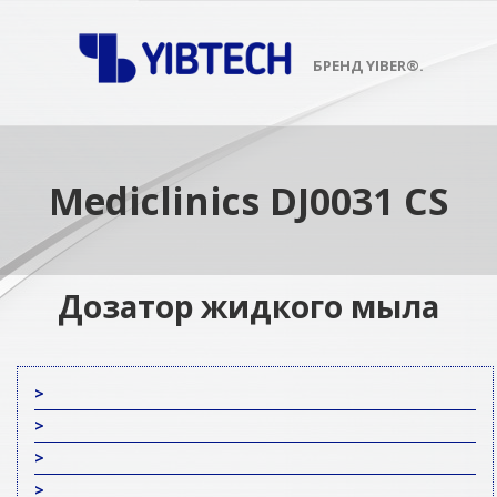
Skip
to
content
БРЕНД YIBER®.
Primary
Navigation
Menu
Mediclinics DJ0031 CS
Дозатор жидкого мыла
>
>
>
>