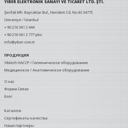
YİBER ELEKTRONİK SANAYİ VE TİCARET LTD. ŞTİ.
Şerifali Mh. Bayraktar Bul., Hendem Cd. No:43 34775
Ümraniye / İstanbul
+ 90 216 361 2 444
+ 90 216 361 2 777 pbx
info@yiber.com.tr
ПРОДУКЦИЯ
Yibtech HACCP / Гигиеническое оборудование
Медицинское / Анатомическое оборудование
О нас
Форма Связи
Блог
Каталоги
Сертификаты качества
Наши партнеры