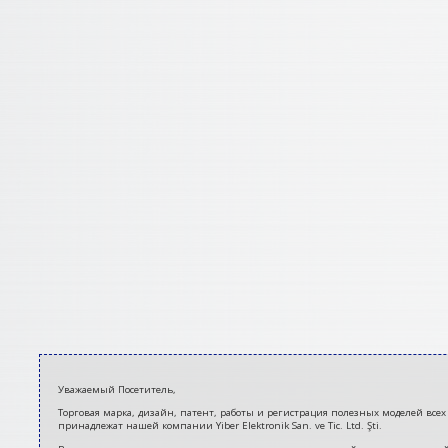
2020-
Уважаемый Посетитель,
07-
Торговая марка, дизайн, патент, работы и регистрация полезных моделей всех 
10
принадлежат нашей компании Yiber Elektronik San. ve Tic. Ltd. Şti.