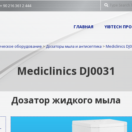
Search
 90 216 361 2 444
Primary
ГЛАВНАЯ
YIBTECH ПР
Navigation
Menu
ническое оборудование
>
Дозаторы мыла и антисептика
>
Mediclinics DJ
Mediclinics DJ0031
Дозатор жидкого мыла