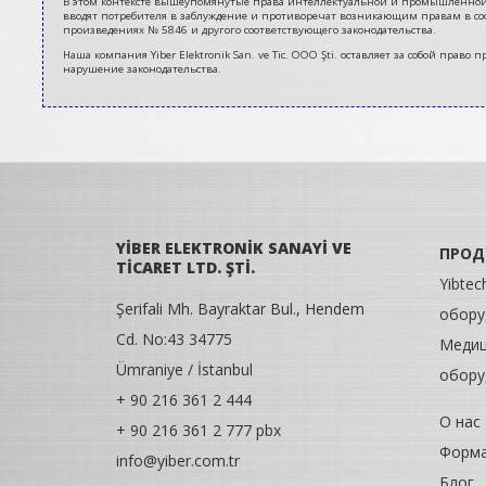
В этом контексте вышеупомянутые права интеллектуальной и промышленной соб
вводят потребителя в заблуждение и противоречат возникающим правам в соо
произведениях № 5846 и другого соответствующего законодательства.
Наша компания Yiber Elektronik San. ve Tic. ООО Şti. оставляет за собой пра
нарушение законодательства.
YİBER ELEKTRONİK SANAYİ VE
ПРОД
TİCARET LTD. ŞTİ.
Yibte
Şerifali Mh. Bayraktar Bul., Hendem
обору
Cd. No:43 34775
Медиц
Ümraniye / İstanbul
обору
+ 90 216 361 2 444
О нас
+ 90 216 361 2 777 pbx
Форма
info@yiber.com.tr
Блог