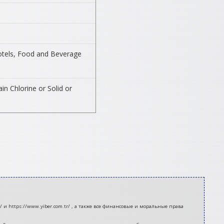
Hotels, Food and Beverage
n Chlorine or Solid or
 и https://www.yiber.com.tr/ , а также все финансовые и моральные права