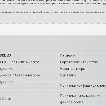
ственности и использование всех продуктов, изображений этих продуктов, видеозаписей
тветствии с законодательством, Законом о промышленной собственности № 6769. Это буд
во применять все виды средств правовой защиты, возникающие в связи с использованием ее
УКЦИЯ
Каталоги
ch HACCP / Гигиеническое
Сертификаты качества
дование
Наши партнеры
инское / Анатомическое
Выставки
дование
Политика конфиденциально
Политика использования
 Связи
файлов cookie