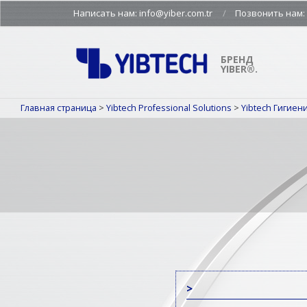
Skip
Написать нам: info@yiber.com.tr
Позвонить нам: +
to
content
БРЕНД
YIBER®.
Главная страница
>
Yibtech Professional Solutions
>
Yibtech Гигие
>