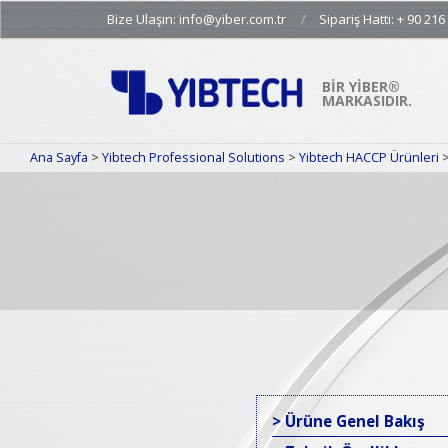
Skip
Bize Ulaşın: info@yiber.com.tr
Sipariş Hattı: + 90 216
to
content
BIR YİBER®
MARKASIDIR.
Ana Sayfa
>
Yibtech Professional Solutions
>
Yibtech HACCP Ürünleri
> Ürüne Genel Bakış