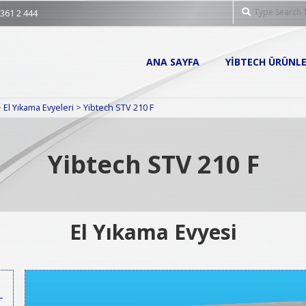
Search
 361 2 444
Primary
ANA SAYFA
YIBTECH ÜRÜNLE
Navigation
Menu
>
El Yıkama Evyeleri
>
Yibtech STV 210 F
Yibtech STV 210 F
El Yıkama Evyesi