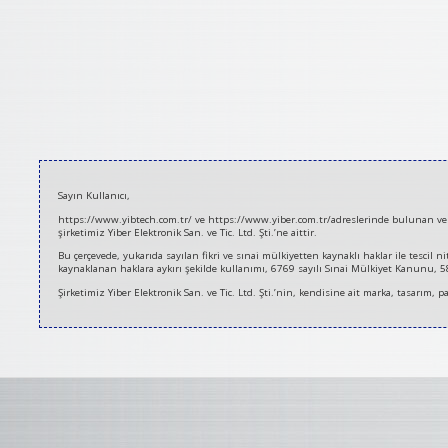
2020-
Sayın Kullanıcı,
06-
https://www.yibtech.com.tr/ ve https://www.yiber.com.tr/adreslerinde bulunan ve se
27
şirketimiz Yiber Elektronik San. ve Tic. Ltd. Şti.’ne aittir.
Bu çerçevede, yukarıda sayılan fikri ve sınai mülkiyetten kaynaklı haklar ile tescil 
kaynaklanan haklara aykırı şekilde kullanımı, 6769 sayılı Sınai Mülkiyet Kanunu, 5846
Şirketimiz Yiber Elektronik San. ve Tic. Ltd. Şti.’nin, kendisine ait marka, tasarım,