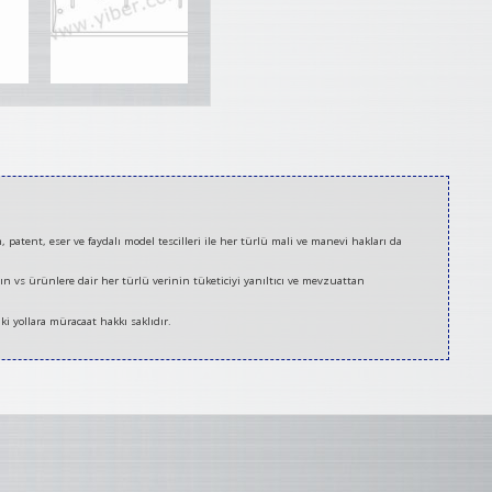
tent, eser ve faydalı model tescilleri ile her türlü mali ve manevi hakları da
nın vs ürünlere dair her türlü verinin tüketiciyi yanıltıcı ve mevzuattan
ki yollara müracaat hakkı saklıdır.