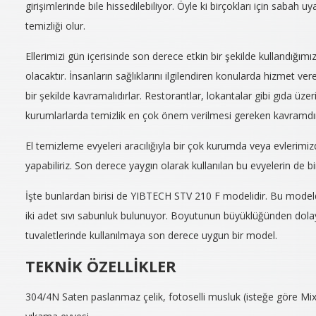
girişimlerinde bile hissedilebiliyor. Öyle ki birçokları için sabah uya
temizliği olur.
Ellerimizi gün içerisinde son derece etkin bir şekilde kullandığımız
olacaktır. İnsanların sağlıklarını ilgilendiren konularda hizmet ve
bir şekilde kavramalıdırlar. Restorantlar, lokantalar gibi gıda üz
kurumlarlarda temizlik en çok önem verilmesi gereken kavramdı
El temizleme evyeleri aracılığıyla bir çok kurumda veya evlerimizd
yapabiliriz. Son derece yaygın olarak kullanılan bu evyelerin de b
İşte bunlardan birisi de YIBTECH STV 210 F modelidir. Bu model
iki adet sıvı sabunluk bulunuyor. Boyutunun büyüklüğünden dolayı
tuvaletlerinde kullanılmaya son derece uygun bir model.
TEKNİK ÖZELLİKLER
304/4N Saten paslanmaz çelik, fotoselli musluk (isteğe göre Mix’li