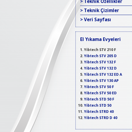
> Teknik Özellikler
> Teknik Çizimler
> Veri Sayfası
El Yıkama Evyeleri
Yibtech STV 210 F
Yibtech STV 205 D
Yibtech STV 132 F
Yibtech STV 132 D
Yibtech STV 132 ED A
Yibtech STV 130 AP
Yibtech STV 50 F
Yibtech STV 50 ED
Yibtech STD 50 F
Yibtech STD 50
Yibtech STRD 40
Yibtech STRD D 40