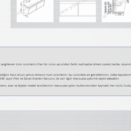
rgilenen tüm ürünlerin (her bir ürün açısından farklı mahiyette olmak üzere) marka, tasarım, pa
niteliğini haiz olsun yahut olmasın tüm ürünlerin, bu ürünlere ait görsellerinin, video kayıtları
 sayılı Fikir ve Sanat Eserleri Kanunu ile sair ilgili mevzuata aykırılık teşkil edecektir.
 patent, eser ve faydalı model tescillerinin mevzuata aykırı kullanımından kaynaklı her türlü huku