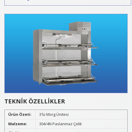
TEKNİK ÖZELLİKLER
Ürün Özeti:
3'lü Morg Ünitesi
Malzeme:
304/4N Paslanmaz Çelik