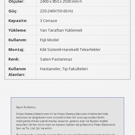
Ölçüler:
2400 x 850 x 2500 mm h
Güç:
220-240V/50-60 Hz
Kapasite:
3 Cenaze
Yükleme:
Yan Taraftan Yüklemeli
Kullanım:
Fişli Model
Montaj:
Kilit Sistemli Hareketli Tekerlekler
Renk:
Saten Paslanmaz
Kullanım
Hastaneler, Tıp Fakülteleri
Alanları:
2021-
03-
Sayın Kullanıcı,
08
https://www.yibtech.com.tr/ ve https://www.yiber.com.tr/adreslerinde
bulunan ve sergilenen tüm ürünlerin (her bir ürün açısından farklı
mahiyette olmak üzere) marka, tasarım, patent, eser ve faydalı model
tescilleri ile her türlü mali ve manevi hakları da şirketimiz Yiber Elektronik
San. ve Tic. Ltd. Şti.’ne aittir.
Bu çerçevede, yukarıda sayılan fikri ve sınai mülkiyetten kaynaklı haklar ile