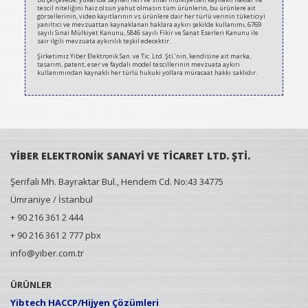
tescil niteliğini haiz olsun yahut olmasın tüm ürünlerin, bu ürünlere ait
görsellerinin, video kayıtlarının vs ürünlere dair her türlü verinin tüketiciyi
yanıltıcı ve mevzuattan kaynaklanan haklara aykırı şekilde kullanımı, 6769
sayılı Sınai Mülkiyet Kanunu, 5846 sayılı Fikir ve Sanat Eserleri Kanunu ile
sair ilgili mevzuata aykırılık teşkil edecektir.
Şirketimiz Yiber Elektronik San. ve Tic. Ltd. Şti.’nin, kendisine ait marka,
tasarım, patent, eser ve faydalı model tescillerinin mevzuata aykırı
kullanımından kaynaklı her türlü hukuki yollara müracaat hakkı saklıdır.
YİBER ELEKTRONİK SANAYİ VE TİCARET LTD. ŞTİ.
Şerifali Mh. Bayraktar Bul., Hendem Cd. No:43 34775
Ümraniye / İstanbul
+ 90 216 361 2 444
+ 90 216 361 2 777 pbx
info@yiber.com.tr
ÜRÜNLER
Yibtech HACCP/Hijyen Çözümleri