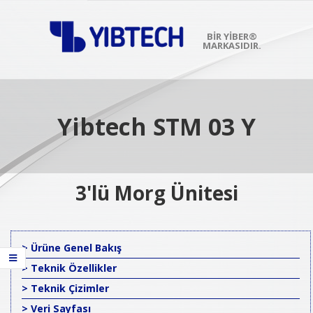
Skip
to
content
BIR YİBER®
MARKASIDIR.
Primary
Navigation
Menu
Yibtech STM 03 Y
3'lü Morg Ünitesi
> Ürüne Genel Bakış
> Teknik Özellikler
> Teknik Çizimler
> Veri Sayfası