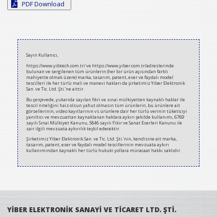
PDF Download
2020-
06-
Sayın Kullanıcı,
27
https://www.yibtech.com.tr/ ve https://www.yiber.com.tr/adreslerinde
bulunan ve sergilenen tüm ürünlerin (her bir ürün açısından farklı
mahiyette olmak üzere) marka, tasarım, patent, eser ve faydalı model
tescilleri ile her türlü mali ve manevi hakları da şirketimiz Yiber Elektronik
San. ve Tic. Ltd. Şti.’ne aittir.
Bu çerçevede, yukarıda sayılan fikri ve sınai mülkiyetten kaynaklı haklar ile
tescil niteliğini haiz olsun yahut olmasın tüm ürünlerin, bu ürünlere ait
görsellerinin, video kayıtlarının vs ürünlere dair her türlü verinin tüketiciyi
yanıltıcı ve mevzuattan kaynaklanan haklara aykırı şekilde kullanımı, 6769
sayılı Sınai Mülkiyet Kanunu, 5846 sayılı Fikir ve Sanat Eserleri Kanunu ile
sair ilgili mevzuata aykırılık teşkil edecektir.
Şirketimiz Yiber Elektronik San. ve Tic. Ltd. Şti.’nin, kendisine ait marka,
tasarım, patent, eser ve faydalı model tescillerinin mevzuata aykırı
kullanımından kaynaklı her türlü hukuki yollara müracaat hakkı saklıdır.
YİBER ELEKTRONİK SANAYİ VE TİCARET LTD. ŞTİ.