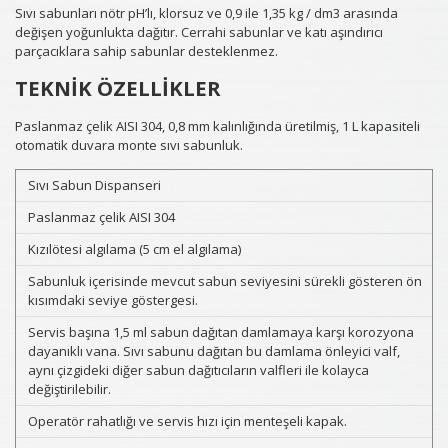
Sıvı sabunları nötr pH’lı, klorsuz ve 0,9 ile 1,35 kg / dm3 arasında
değişen yoğunlukta dağıtır. Cerrahi sabunlar ve katı aşındırıcı
parçacıklara sahip sabunlar desteklenmez.
TEKNİK ÖZELLİKLER
Paslanmaz çelik AISI 304, 0,8 mm kalınlığında üretilmiş, 1 L kapasiteli
otomatik duvara monte sıvı sabunluk.
Sıvı Sabun Dispanseri
Paslanmaz çelik AISI 304
Kızılötesi algılama (5 cm el algılama)
Sabunluk içerisinde mevcut sabun seviyesini sürekli gösteren ön
kısımdaki seviye göstergesi.
Servis başına 1,5 ml sabun dağıtan damlamaya karşı korozyona
dayanıklı vana. Sıvı sabunu dağıtan bu damlama önleyici valf,
aynı çizgideki diğer sabun dağıtıcıların valfleri ile kolayca
değiştirilebilir.
Operatör rahatlığı ve servis hızı için menteşeli kapak.