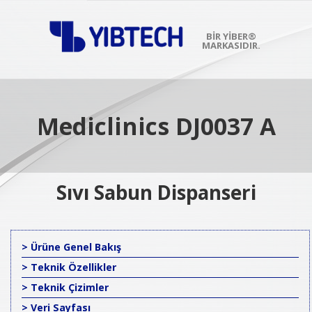
Skip
to
content
BIR YİBER®
MARKASIDIR.
Primary
Navigation
Menu
Mediclinics DJ0037 A
Sıvı Sabun Dispanseri
> Ürüne Genel Bakış
> Teknik Özellikler
> Teknik Çizimler
> Veri Sayfası