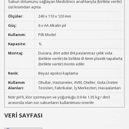
Sabun dolumunu sağlayan Mediclinics anahtarıyla (birlikte verilir)
üst kısımdan açma.
Ölçüler:
240 x 110 x 120 mm
Güç:
6 x AA Alkalin pil
Kullanım:
Pilli Model
Kapasite:
1L
Montaj:
Duvara, dört adet Ø4 paslanmaz çelik vida
(birlikte verilir) ile birlikte Ø 6mm plastik tapalarla
(birlikte verilir) monte edilir.
Renk:
Beyaz epoksi kaplama
Kullanım
Okullar, Hastaneler, AVM, Oteller, Gıda Üretim
Alanları:
Tesisleri, Fabrikalar, İş Merkezleri, Havaalanları
Nötr pH'lı, klor içermeyen ve yoğunluğu 0.9 ile 1.35 kg / dm3
arasında olan sıvı sabunların kullanılması önerilir.
VERİ SAYFASI