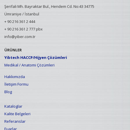
Şerifali Mh. Bayraktar Bul., Hendem Cd. No:43 34775
Ümraniye / İstanbul
+ 90 216 361 2 444
+ 90 216 361 2 777 pbx
info@yiber.com.tr
ÜRÜNLER
Yibtech HACCP/Hijyen Çözümleri
Medikal / Anatomi Çözümleri
Hakkımızda
İletişim Formu
Blog
Kataloglar
Kalite Belgeleri
Referanslar
Fuarlar