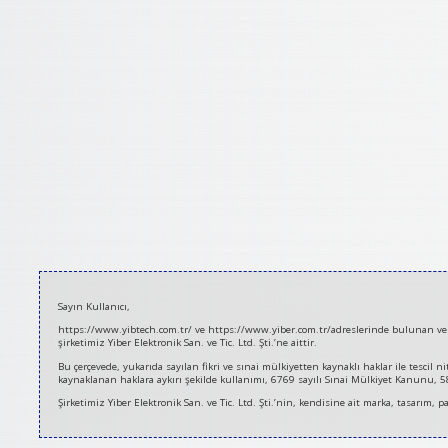
2021-
Sayın Kullanıcı,
03-
https://www.yibtech.com.tr/ ve https://www.yiber.com.tr/adreslerinde bulunan ve se
07
şirketimiz Yiber Elektronik San. ve Tic. Ltd. Şti.’ne aittir.
Bu çerçevede, yukarıda sayılan fikri ve sınai mülkiyetten kaynaklı haklar ile tescil 
kaynaklanan haklara aykırı şekilde kullanımı, 6769 sayılı Sınai Mülkiyet Kanunu, 5846
Şirketimiz Yiber Elektronik San. ve Tic. Ltd. Şti.’nin, kendisine ait marka, tasarım,