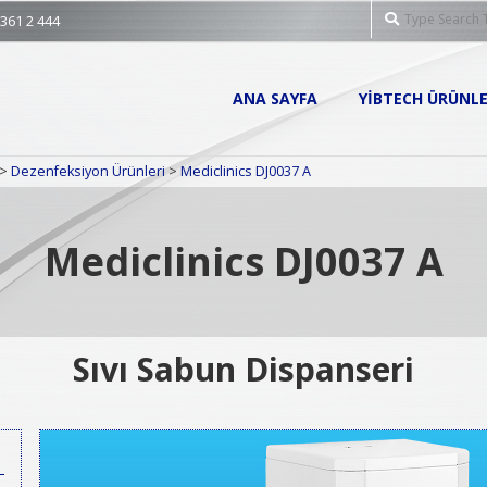
Search
 361 2 444
Primary
ANA SAYFA
YIBTECH ÜRÜNLE
Navigation
Menu
>
Dezenfeksiyon Ürünleri
>
Mediclinics DJ0037 A
Mediclinics DJ0037 A
Sıvı Sabun Dispanseri