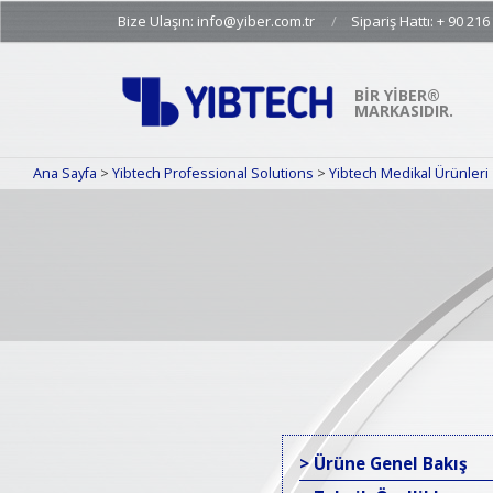
Skip
Bize Ulaşın: info@yiber.com.tr
Sipariş Hattı: + 90 216
to
content
BIR YİBER®
MARKASIDIR.
Ana Sayfa
>
Yibtech Professional Solutions
>
Yibtech Medikal Ürünleri
> Ürüne Genel Bakış