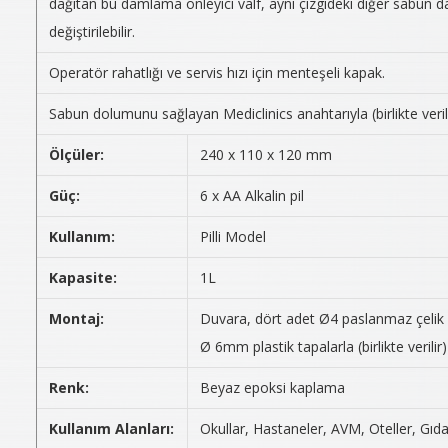
dağıtan bu damlama önleyici valf, aynı çizgideki diğer sabun dağı
değiştirilebilir.
Operatör rahatlığı ve servis hızı için menteşeli kapak.
Sabun dolumunu sağlayan Mediclinics anahtarıyla (birlikte veri
Ölçüler:
240 x 110 x 120 mm
Güç:
6 x AA Alkalin pil
Kullanım:
Pilli Model
Kapasite:
1L
Montaj:
Duvara, dört adet Ø4 paslanmaz çelik vida
Ø 6mm plastik tapalarla (birlikte verilir
Renk:
Beyaz epoksi kaplama
Kullanım Alanları:
Okullar, Hastaneler, AVM, Oteller, Gıda