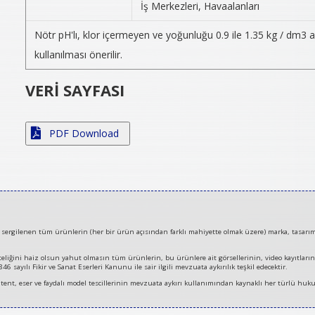
İş Merkezleri, Havaalanları
Nötr pH'lı, klor içermeyen ve yoğunluğu 0.9 ile 1.35 kg / dm3 a
kullanılması önerilir.
VERİ SAYFASI
PDF Download
rgilenen tüm ürünlerin (her bir ürün açısından farklı mahiyette olmak üzere) marka, tasarım, pa
niteliğini haiz olsun yahut olmasın tüm ürünlerin, bu ürünlere ait görsellerinin, video kayıtları
 sayılı Fikir ve Sanat Eserleri Kanunu ile sair ilgili mevzuata aykırılık teşkil edecektir.
 patent, eser ve faydalı model tescillerinin mevzuata aykırı kullanımından kaynaklı her türlü huku