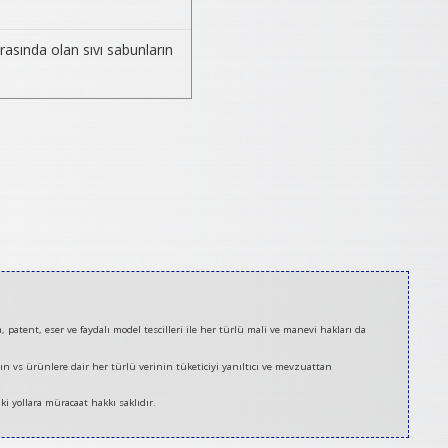
rasında olan sıvı sabunların
tent, eser ve faydalı model tescilleri ile her türlü mali ve manevi hakları da
nın vs ürünlere dair her türlü verinin tüketiciyi yanıltıcı ve mevzuattan
ki yollara müracaat hakkı saklıdır.