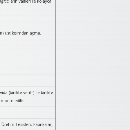
tıcıların valfleri ile kolayca
lir) üst kısımdan açma.
 (birlikte verilir) ile birlikte
) monte edilir.
 Üretim Tesisleri, Fabrikalar,