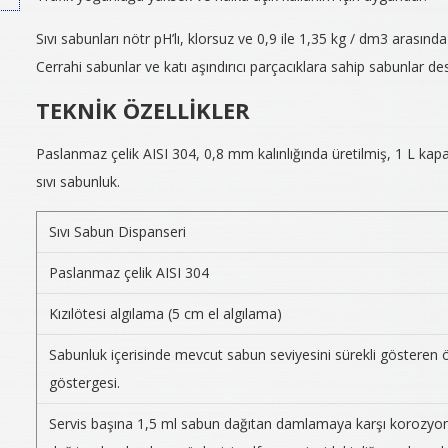
Sıvı sabunları nötr pH’lı, klorsuz ve 0,9 ile 1,35 kg / dm3 arasınd
Cerrahi sabunlar ve katı aşındırıcı parçacıklara sahip sabunlar d
TEKNİK ÖZELLİKLER
Paslanmaz çelik AISI 304, 0,8 mm kalınlığında üretilmiş, 1 L ka
sıvı sabunluk.
Sıvı Sabun Dispanseri
Paslanmaz çelik AISI 304
Kızılötesi algılama (5 cm el algılama)
Sabunluk içerisinde mevcut sabun seviyesini sürekli gösteren 
göstergesi.
Servis başına 1,5 ml sabun dağıtan damlamaya karşı korozyona