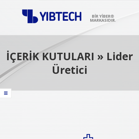
Skip
to
content
BIR YİBER®
MARKASIDIR.
Primary
Navigation
Menu
İÇERİK KUTULARI »
Lider
Üretici