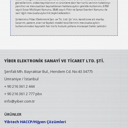
görsellerinin, video kayıtlarının vs ürünlere dair her türlü verinin tüketiciyi
yanıltıcı ve mevzuattan kaynaklanan haklara aykırı şekilde kullanımı, 6769
sayılı Sınai Mülkiyet Kanunu, 5846 sayılı Fikir ve Sanat Eserleri Kanunu ile
sair ilgili mevzuata aykırılık teşkil edecektir.
Şirketimiz Yiber Elektronik San. ve Tic. Ltd. Şti.’nin, kendisine ait marka,
tasarım, patent, eser ve faydalı model tescillerinin mevzuata aykırı
kullanımından kaynaklı her türlü hukuki yollara müracaat hakkı saklıdır.
YİBER ELEKTRONİK SANAYİ VE TİCARET LTD. ŞTİ.
Şerifali Mh. Bayraktar Bul., Hendem Cd. No:43 34775
Ümraniye / İstanbul
+ 90 216 361 2 444
+ 90 216 361 2 777 pbx
info@yiber.com.tr
ÜRÜNLER
Yibtech HACCP/Hijyen Çözümleri