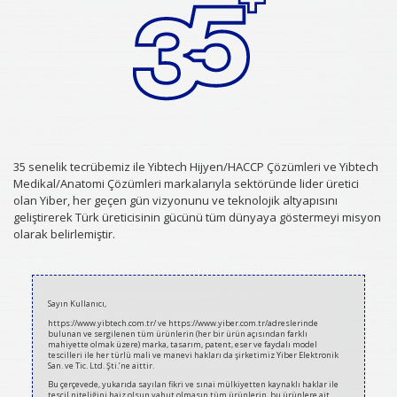
35 senelik tecrübemiz ile Yibtech Hijyen/HACCP Çözümleri ve Yibtech
Medikal/Anatomi Çözümleri markalarıyla sektöründe lider üretici
olan Yiber, her geçen gün vizyonunu ve teknolojik altyapısını
geliştirerek Türk üreticisinin gücünü tüm dünyaya göstermeyi misyon
olarak belirlemiştir.
2020-
06-
Sayın Kullanıcı,
15
https://www.yibtech.com.tr/ ve https://www.yiber.com.tr/adreslerinde
bulunan ve sergilenen tüm ürünlerin (her bir ürün açısından farklı
mahiyette olmak üzere) marka, tasarım, patent, eser ve faydalı model
tescilleri ile her türlü mali ve manevi hakları da şirketimiz Yiber Elektronik
San. ve Tic. Ltd. Şti.’ne aittir.
Bu çerçevede, yukarıda sayılan fikri ve sınai mülkiyetten kaynaklı haklar ile
tescil niteliğini haiz olsun yahut olmasın tüm ürünlerin, bu ürünlere ait