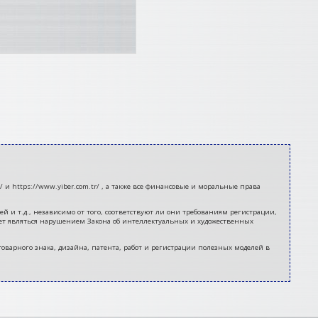
 и https://www.yiber.com.tr/ , а также все финансовые и моральные права
 и т.д., независимо от того, соответствуют ли они требованиям регистрации,
ет являться нарушением Закона об интеллектуальных и художественных
 товарного знака, дизайна, патента, работ и регистрации полезных моделей в