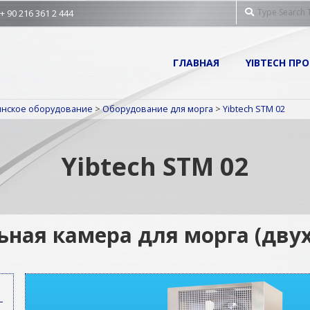
Search
 90 216 361 2 444
Primary
ГЛАВНАЯ
YIBTECH ПР
Navigation
Menu
инское оборудование
>
Оборудование для морга
>
Yibtech STM 02
Yibtech STM 02
ная камера для морга (дву