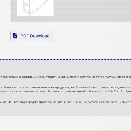
PDF Download
продуктов (с различными характеристиками каждого продукта) на https://www.yibtech.com/
ственности и использование всех продуктов, изображений этих продуктов, видеозаписей
тветствии с законодательством, Законом о промышленной собственности № 6769. Это буд
во применять все виды средств правовой защиты, возникающие в связи с использованием ее