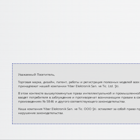
2021-
Уважаемый Посетитель,
03-
Торговая марка, дизайн, патент, работы и регистрация полезных моделей всех 
12
принадлежат нашей компании Yiber Elektronik San. ve Tic. Ltd. Şti.
В этом контексте вышеупомянутые права интеллектуальной и промышленной соб
вводят потребителя в заблуждение и противоречат возникающим правам в соо
произведениях № 5846 и другого соответствующего законодательства.
Наша компания Yiber Elektronik San. ve Tic. ООО Şti. оставляет за собой пра
нарушение законодательства.