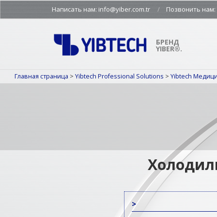
Skip
Написать нам: info@yiber.com.tr
Позвонить нам: +
to
content
БРЕНД
YIBER®.
Главная страница
>
Yibtech Professional Solutions
>
Yibtech Медиц
Холодиль
>