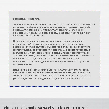
2020-
07-
Уважаемый Посетитель,
09
Торговая марка, дизайн, патент, работы и регистрация полезных моделей
всех продуктов (с различными характеристиками каждого продукта) на
https://www.yibtech.com/ и https://www.yiber.com.tr/ , а также все
финансовые и моральные права принадлежат нашей компании Yiber
Elektronik San. ve Tic. Ltd. Şti.
В этом контексте вышеупомянутые права интеллектуальной и
промышленной собственности и использование всех продуктов,
изображений этих продуктов, видеозаписей и т.д., независимо от того,
соответствуют ли они требованиям регистрации, вводят потребителя в
заблуждение и противоречат возникающим правам в соответствии с
законодательством, Законом о промышленной собственности № 6769. Это
будет являться нарушением Закона об интеллектуальных и
художественных произведениях № 5846 и другого соответствующего
законодательства.
Наша компания Yiber Elektronik San. ve Tic. ООО Şti. оставляет за собой
право применять все виды средств правовой защиты, возникающие в
связи с использованием ее товарного знака, дизайна, патента, работ и
регистрации полезных моделей в нарушение законодательства.
YİBER ELEKTRONİK SANAYİ VE TİCARET LTD. ŞTİ.