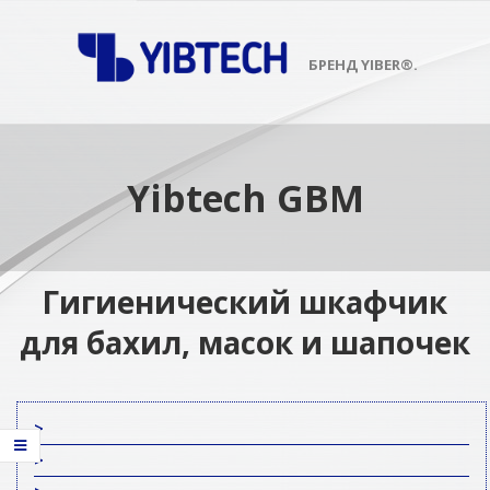
Skip
to
content
БРЕНД YIBER®.
Primary
Navigation
Menu
Yibtech GBM
Гигиенический шкафчик
для бахил, масок и шапочек
>
>