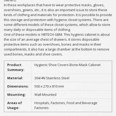
owners.
In these workplaces that have to wear protective masks, gloves,
overshoes, gowns, etc., it is also an important issue to store these
kinds of clothing and materials for protection. It is possible to provide
this storage and protection with hygienic closet systems. There are
some different models of these closet systems, which allow to store
many daily or disposable items of clothing.
One of these models is YIBTECH GBM. This hygienic cabinet is about
the size of an average chest of drawers. It stores disposable
protective items such as overshoes, bones and masks in their
compartments. It also has a large chamber at the bottom to remove
used bones, masks and shoe covers.
Product
Hygienic Shoe Covers-Bone-Mask Cabinet
Summary:
Material:
304/4N Stainless Steel
Dimensions:
500 x 270 x 810 mm
Mounting:
Wall-Mounted
Areas of
Hospitals, Factories, Food and Beverage
Usage:
Factories