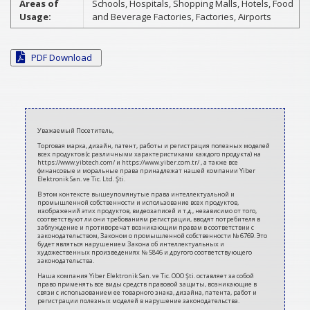
Areas of
Schools, Hospitals, Shopping Malls, Hotels, Food
Usage:
and Beverage Factories, Factories, Airports
PDF Download
2021-
03-
Уважаемый Посетитель,
13
Торговая марка, дизайн, патент, работы и регистрация полезных моделей
всех продуктов (с различными характеристиками каждого продукта) на
https://www.yibtech.com/ и https://www.yiber.com.tr/ , а также все
финансовые и моральные права принадлежат нашей компании Yiber
Elektronik San. ve Tic. Ltd. Şti.
В этом контексте вышеупомянутые права интеллектуальной и
промышленной собственности и использование всех продуктов,
изображений этих продуктов, видеозаписей и т.д., независимо от того,
соответствуют ли они требованиям регистрации, вводят потребителя в
заблуждение и противоречат возникающим правам в соответствии с
законодательством, Законом о промышленной собственности № 6769. Это
будет являться нарушением Закона об интеллектуальных и
художественных произведениях № 5846 и другого соответствующего
законодательства.
Наша компания Yiber Elektronik San. ve Tic. ООО Şti. оставляет за собой
право применять все виды средств правовой защиты, возникающие в
связи с использованием ее товарного знака, дизайна, патента, работ и
регистрации полезных моделей в нарушение законодательства.