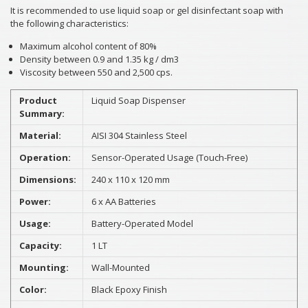
It is recommended to use liquid soap or gel disinfectant soap with
the following characteristics:
Maximum alcohol content of 80%
Density between 0.9 and 1.35 kg / dm3
Viscosity between 550 and 2,500 cps.
Product
Liquid Soap Dispenser
Summary:
Material:
AISI 304 Stainless Steel
Operation:
Sensor-Operated Usage (Touch-Free)
Dimensions:
240 x 110 x 120 mm
Power:
6 x AA Batteries
Usage:
Battery-Operated Model
Capacity:
1 LT
Mounting:
Wall-Mounted
Color:
Black Epoxy Finish