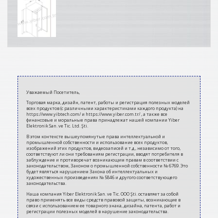
2021-
03-
Уважаемый Посетитель,
12
Торговая марка, дизайн, патент, работы и регистрация полезных моделей
всех продуктов (с различными характеристиками каждого продукта) на
https://www.yibtech.com/ и https://www.yiber.com.tr/ , а также все
финансовые и моральные права принадлежат нашей компании Yiber
Elektronik San. ve Tic. Ltd. Şti.
В этом контексте вышеупомянутые права интеллектуальной и
промышленной собственности и использование всех продуктов,
изображений этих продуктов, видеозаписей и т.д., независимо от того,
соответствуют ли они требованиям регистрации, вводят потребителя в
заблуждение и противоречат возникающим правам в соответствии с
законодательством, Законом о промышленной собственности № 6769. Это
будет являться нарушением Закона об интеллектуальных и
художественных произведениях № 5846 и другого соответствующего
законодательства.
Наша компания Yiber Elektronik San. ve Tic. ООО Şti. оставляет за собой
право применять все виды средств правовой защиты, возникающие в
связи с использованием ее товарного знака, дизайна, патента, работ и
регистрации полезных моделей в нарушение законодательства.