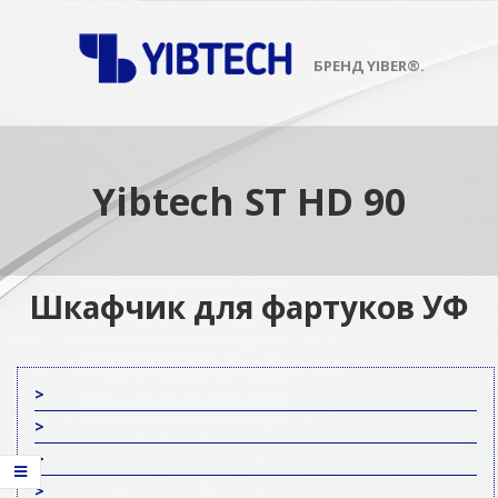
Skip
to
content
БРЕНД YIBER®.
Primary
Navigation
Menu
Yibtech ST HD 90
Шкафчик для фартуков УФ
>
>
>
>