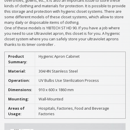
overshoes, gowns, etc., it is also an important issue to store these
kinds of clothing and materials for protection. It is possible to provide
this storage and protection with hygienic closet systems. There are
some different models of these closet systems, which allow to store
many daily or disposable items of clothing.
One of these models is YIBTECH ST HD 90. If you have a job where
you need to use Ultraviolet apron, this closet is for you. A hygienic
closet system where you can safely store your ultraviolet aprons
thanks to its timer controller .
Product
Hygienic Apron Cabinet
Summary:
Material:
304/4N Stainless Steel
Operation:
UV Bulbs Use Sterilization Process
Dimensions:
910 x 600 x 1860 mm
Mounting:
Wall-Mounted
Areas of
Hospitals, Factories, Food and Beverage
Usage:
Factories