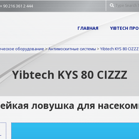
Search
 90 216 361 2 444
Primary
ГЛАВНАЯ
YIBTECH ПР
Navigation
Menu
ническое оборудование
>
Антимоскитные системы
>
Yibtech KYS 80 CIZZZ
Yibtech KYS 80 CIZZZ
ейкая ловушка для насеко