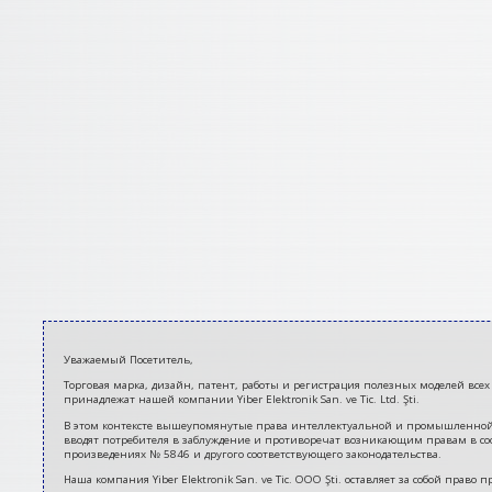
2021-
Уважаемый Посетитель,
06-
Торговая марка, дизайн, патент, работы и регистрация полезных моделей всех 
28
принадлежат нашей компании Yiber Elektronik San. ve Tic. Ltd. Şti.
В этом контексте вышеупомянутые права интеллектуальной и промышленной соб
вводят потребителя в заблуждение и противоречат возникающим правам в соо
произведениях № 5846 и другого соответствующего законодательства.
Наша компания Yiber Elektronik San. ve Tic. ООО Şti. оставляет за собой пра