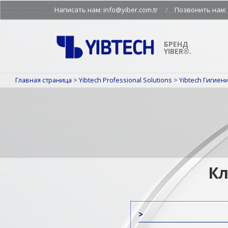
Skip
Написать нам: info@yiber.com.tr
Позвонить нам: +
to
content
БРЕНД
YIBER®.
Главная страница
>
Yibtech Professional Solutions
>
Yibtech Гигие
Кл
>