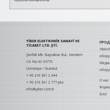
нарушение законодательства.
YİBER ELEKTRONİK SANAYİ VE
ПРОД
TİCARET LTD. ŞTİ.
Yibte
Şerifali Mh. Bayraktar Bul., Hendem
обору
Cd. No:43 34775
Медиц
Ümraniye / İstanbul
обору
+ 90 216 361 2 444
О нас
+ 90 216 361 2 777 pbx
Форма
info@yiber.com.tr
Блог