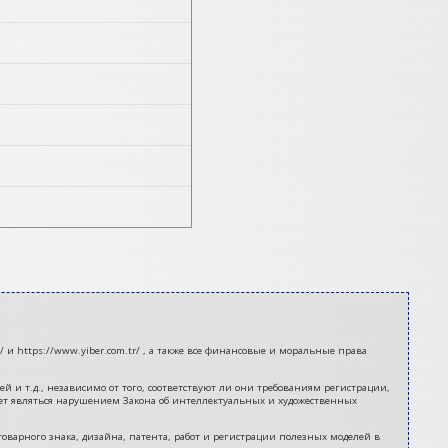
 и https://www.yiber.com.tr/ , а также все финансовые и моральные права
 и т.д., независимо от того, соответствуют ли они требованиям регистрации,
ет являться нарушением Закона об интеллектуальных и художественных
 товарного знака, дизайна, патента, работ и регистрации полезных моделей в